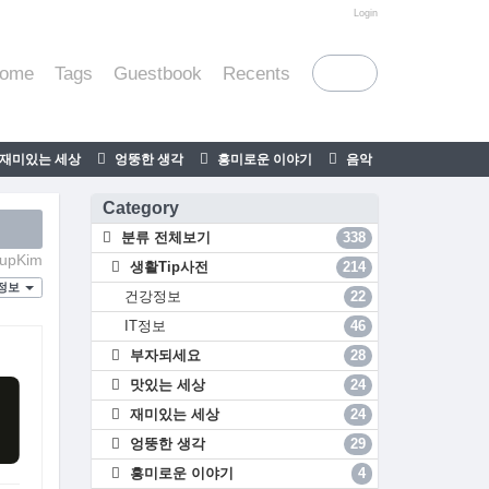
티스토리툴바
Login
ome
Tags
Guestbook
Recents
재미있는 세상
엉뚱한 생각
흥미로운 이야기
음악
Category
분류 전체보기
338
upKim
생활Tip사전
214
T정보
건강정보
22
IT정보
46
부자되세요
28
맛있는 세상
24
재미있는 세상
24
엉뚱한 생각
29
흥미로운 이야기
4