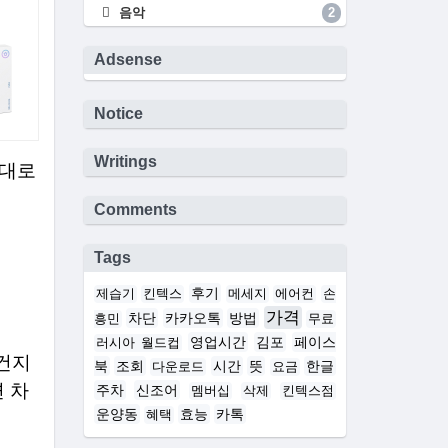
음악
2
Adsense
Notice
Writings
음대로
Comments
Tags
후기
제습기
킨텍스
메세지
에어컨
손
가격
차단
카카오톡
방법
흥민
무료
영업시간
김포
페이스
러시아 월드컵
건지
북
조회
시간
뜻
한글
다운로드
요금
 차
주차
신조어
멤버십
삭제
킨텍스점
운양동
효능
카톡
혜택