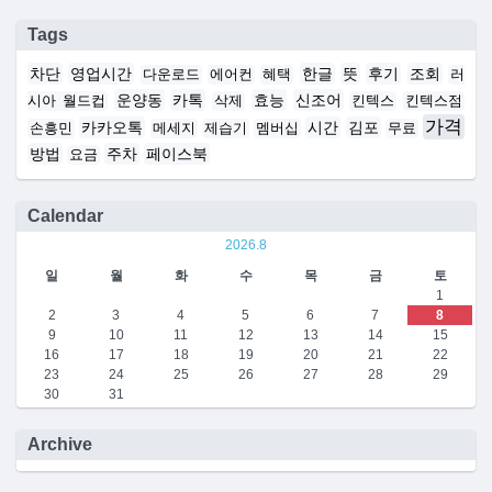
Tags
차단
영업시간
한글
뜻
후기
조회
다운로드
에어컨
혜택
러
운양동
카톡
효능
신조어
시아 월드컵
삭제
킨텍스
킨텍스점
가격
카카오톡
시간
김포
손흥민
메세지
제습기
멤버십
무료
방법
주차
페이스북
요금
Calendar
2026.8
일
월
화
수
목
금
토
1
2
3
4
5
6
7
8
9
10
11
12
13
14
15
16
17
18
19
20
21
22
23
24
25
26
27
28
29
30
31
Archive