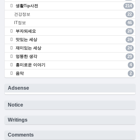
생활Tip사전
214
건강정보
22
IT정보
46
부자되세요
28
맛있는 세상
24
재미있는 세상
24
엉뚱한 생각
29
흥미로운 이야기
4
음악
2
Adsense
Notice
Writings
Comments