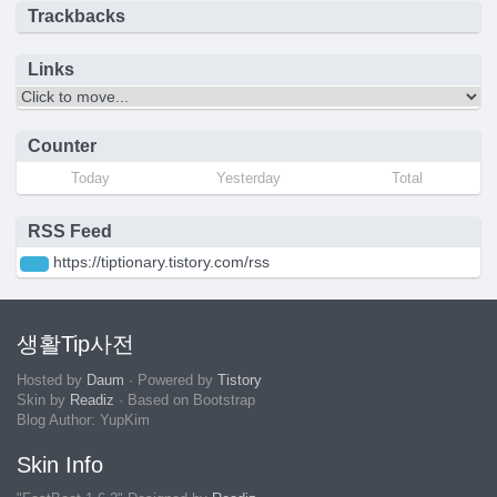
Trackbacks
Links
Counter
Today
Yesterday
Total
RSS Feed
https://tiptionary.tistory.com/rss
생활Tip사전
Hosted by
Daum
· Powered by
Tistory
Skin by
Readiz
· Based on Bootstrap
Blog Author: YupKim
Skin Info